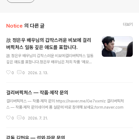
더보기
Notice
의 다른 글
故 정은우 배우님의 갑작스러운 비보에 걸리
버픽처스 일동 깊은 애도를 표합니다.
글 내용
故 정은우 배우님의 갑작스러운 비보에걸리버픽처스 일동
깊은 애도를 표합니다.정은우 배우님은 저희 작품 '메모리:
조작살인'에서누구보다 뜨거운 열정으로 현장을 채우고,매
0
0
2026. 2. 13.
순간 진심을 다해 연기하셨습니다.함께 작품을 만들 수 있
었던 시간은저희에게 소중한 기억으로 영원히 남을 것입니
다.삼가 고인의 명복을 빌며,유가족분들께 깊은 위로의 마
걸리버픽처스 — 작품·제작 문의
음을 전합니다.걸리버픽처스 일동
글 내용
걸리버픽처스 — 작품·제작 문의 https://naver.me/Ge7xxmlz 걸리버픽처
스 — 작품·제작 문의네이버 폼 설문에 바로 참여해 보세요.form.naver.com
0
0
2026. 7. 21.
감독 김현우 — 섭외·자문 문의