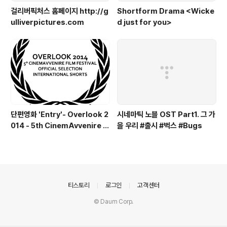
걸리버픽처스 홈페이지 http://g
Shortform Drama <Wicke
ulliverpictures.com
d just for you>
단편영화 'Entry'- Overlook 2
시네마틱 노블 OST Part1. 그 가
014 - 5th CinemAvvenire Fi
을 우리 #출시 #벅스 #Bugs
lm Festival 공식경쟁 초청 offi
cial competition
의안내
티스토리
로그인
고객센터
© Daum Corp.